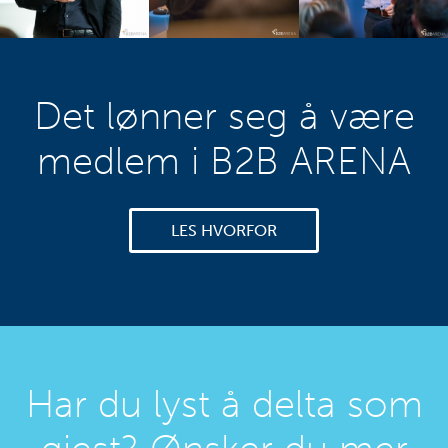
Det lønner seg å være
medlem i B2B ARENA
LES HVORFOR
Har du lyst å delta som