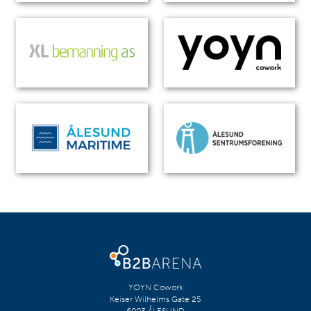
YOYN Cowork
Keiser Wilhelms Gate 25