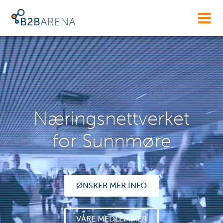
Næringsnettverket
for Sunnmøre
ØNSKER MER INFO
VÅRE MEDLEMMER