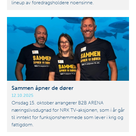
lineup av foredragsholdere noensinne.
Sammen åpner de dører
12.10.2025
Onsdag 15. oktober arrangerer B2B ARENA
næringslivsdugnad for NRK TV-aksjonen, som i år går
til inntekt for funksjonshemmede som lever i krig og
fattigdom.