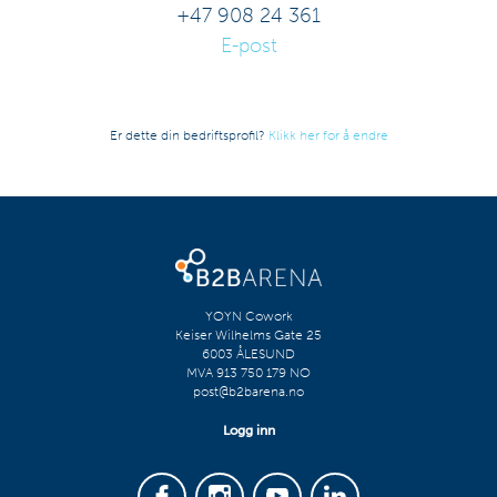
+47 908 24 361
E-post
Er dette din bedriftsprofil?
Klikk her for å endre
YOYN Cowork
Keiser Wilhelms Gate 25
6003 ÅLESUND
MVA 913 750 179 NO
post@b2barena.no
Logg inn